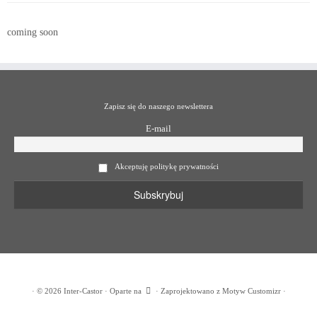
coming soon
Zapisz się do naszego newslettera
E-mail
Akceptuję politykę prywatności
·
© 2026
Inter-Castor
·
Oparte na
·
Zaprojektowano z
Motyw Customizr
·