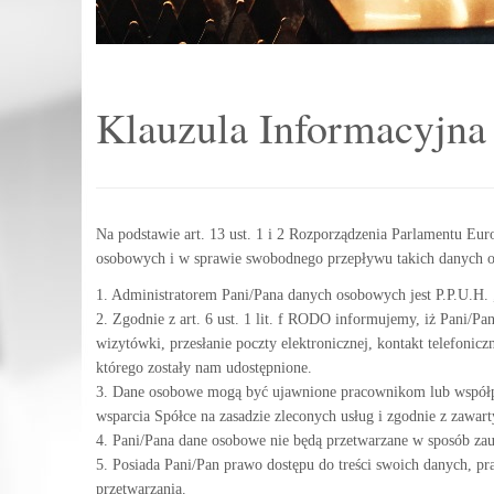
Klauzula Informacyjn
Na podstawie art. 13 ust. 1 i 2 Rozporządzenia Parlamentu
osobowych i w sprawie swobodnego przepływu takich danych o
1. Administratorem Pani/Pana danych osobowych jest P.P.U.H. „I
2. Zgodnie z art. 6 ust. 1 lit. f RODO informujemy, iż Pani/P
wizytówki, przesłanie poczty elektronicznej, kontakt telefonic
którego zostały nam udostępnione.
3. Dane osobowe mogą być ujawnione pracownikom lub współp
wsparcia Spółce na zasadzie zleconych usług i zgodnie z zawa
4. Pani/Pana dane osobowe nie będą przetwarzane w sposób za
5. Posiada Pani/Pan prawo dostępu do treści swoich danych, pr
przetwarzania.