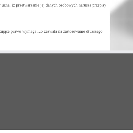
uzna, iż przetwarzanie jej danych osobowych narusza przepisy
ązujące prawo wymaga lub zezwala na zastosowanie dłuższego