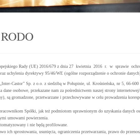
a RODO
 Europejskiego Rady (UE) 2016/679 z dnia 27 kwietnia 2016 r. w sprawie o
raz uchylenia dyrektywy 95/46/WE (ogólne rozporządzenie o ochronie danych)
nter-Castor” Sp. z o.o. z siedzibą w Połupinie, ul. Krośnieńska, nr 5, 66-600
ana dane osobowe, przekazane nam za pośrednictwem naszej strony internetowe
zny), są gromadzone, przetwarzane i przechowywane w celu prowadzenia korespon
racownikom Spółki, jak też podmiotom uprawnionym do uzyskania danych os
rtymi umowami powierzenia.
utomatyzowany i nie będą profilowane.
awo ich sprostowania, usunięcia, ograniczenia przetwarzania, prawo do przeno