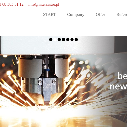
8 68 383 51 12
|
info@intercastor.pl
START
Company
Offer
Refer