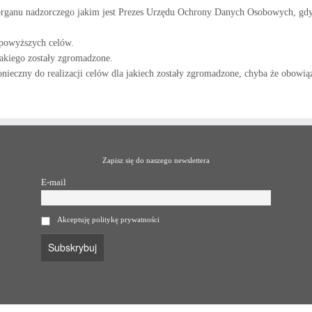
 organu nadzorczego jakim jest Prezes Urzędu Ochrony Danych Osobowych, gdy 
i powyższych celów.
jakiego zostały zgromadzone.
ieczny do realizacji celów dla jakiech zostały zgromadzone, chyba że obowi
Zapisz się do naszego newslettera
E-mail
Akceptuję politykę prywatności