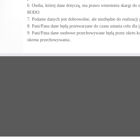
6. Osoba, której dane dotyczą, ma prawo wniesienia skargi do
RODO.
7. Podanie danych jest dobrowolne, ale niezbędne do realizacj
8. Pani/Pana dane będą przetwarzane do czasu ustania celu dla 
9. Pani/Pana dane osobowe przechowywane będą przez okres kon
okresu przechowywania..