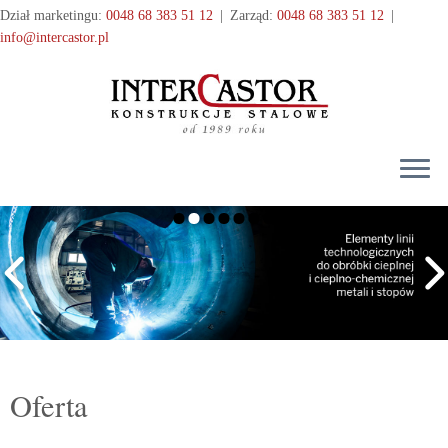
Przejdź
Dział marketingu:
0048 68 383 51 12
|
Zarząd:
0048 68 383 51 12
|
do
info@intercastor.pl
treści
Oferta