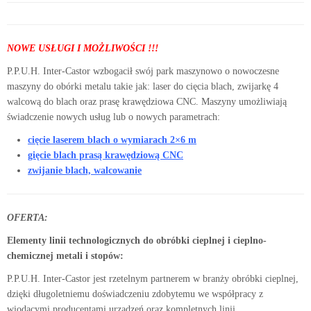
NOWE USŁUGI I MOŻLIWOŚCI !!!
P.P.U.H. Inter-Castor wzbogacił swój park maszynowo o nowoczesne
maszyny do obórki metalu takie jak: laser do cięcia blach, zwijarkę 4
walcową do blach oraz prasę krawędziowa CNC. Maszyny umożliwiają
świadczenie nowych usług lub o nowych parametrach:
cięcie laserem blach o wymiarach 2×6 m
gięcie blach prasą krawędziową CNC
zwijanie blach, walcowanie
OFERTA:
Elementy linii technologicznych do obróbki cieplnej i cieplno-
chemicznej metali i stopów:
P.P.U.H. Inter-Castor jest rzetelnym partnerem w branży obróbki cieplnej,
dzięki długoletniemu doświadczeniu zdobytemu we współpracy z
wiodącymi producentami urządzeń oraz kompletnych linii