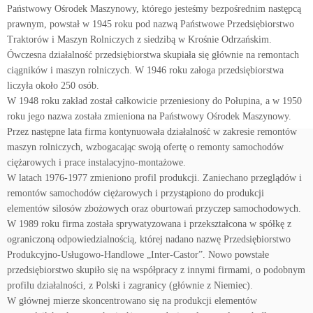
Państwowy Ośrodek Maszynowy, którego jesteśmy bezpośrednim następcą
prawnym, powstał w 1945 roku pod nazwą Państwowe Przedsiębiorstwo
Traktorów i Maszyn Rolniczych z siedzibą w Krośnie Odrzańskim.
Ówczesna działalność przedsiębiorstwa skupiała się głównie na remontach
ciągników i maszyn rolniczych. W 1946 roku załoga przedsiębiorstwa
liczyła około 250 osób.
W 1948 roku zakład został całkowicie przeniesiony do Połupina, a w 1950
roku jego nazwa została zmieniona na Państwowy Ośrodek Maszynowy.
Przez następne lata firma kontynuowała działalność w zakresie remontów
maszyn rolniczych, wzbogacając swoją ofertę o remonty samochodów
ciężarowych i prace instalacyjno-montażowe.
W latach 1976-1977 zmieniono profil produkcji. Zaniechano przeglądów i
remontów samochodów ciężarowych i przystąpiono do produkcji
elementów silosów zbożowych oraz oburtowań przyczep samochodowych.
W 1989 roku firma została sprywatyzowana i przekształcona w spółkę z
ograniczoną odpowiedzialnością, której nadano nazwę Przedsiębiorstwo
Produkcyjno-Usługowo-Handlowe „Inter-Castor”. Nowo powstałe
przedsiębiorstwo skupiło się na współpracy z innymi firmami, o podobnym
profilu działalności, z Polski i zagranicy (głównie z Niemiec).
W głównej mierze skoncentrowano się na produkcji elementów