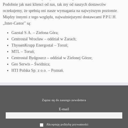
Podobnie jak nasi klienci od nas, tak my od naszych dostawców
oczekujemy, że spełnią oni nasze wymagania na najwyższym poziomie.
Między innymi z tego względu, najważniejszymi dostawcami P.P.U.H.
„Inter-Castor” są:
Gazstal S.A. – Zielona Góra;
Centrostal Wrocław – oddział w Żarach;
ThyssenKrupp Energostal – Toruń;
MTL – Toruń;
Centrostal Bydgoszcz – oddział w Zielonej Górze;
Geo Serwis – Świdnica;
HTI Polska Sp. z o.o. – Poznań.
Zapisz się do naszego newslettera
E-mail
Akceptuję politykę prywatności