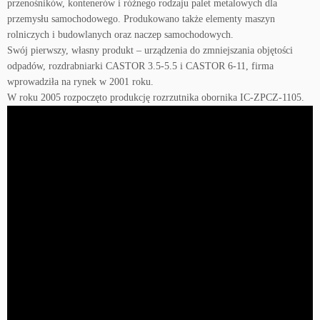
przenośników, kontenerów i różnego rodzaju palet metalowych dla
przemysłu samochodowego. Produkowano także elementy maszyn
rolniczych i budowlanych oraz naczep samochodowych.
Swój pierwszy, własny produkt – urządzenia do zmniejszania objętości
odpadów, rozdrabniarki CASTOR 3.5-5.5 i CASTOR 6-11, firma
wprowadziła na rynek w 2001 roku.
W roku 2005 rozpoczęto produkcję rozrzutnika obornika IC-ZPCZ-1105.