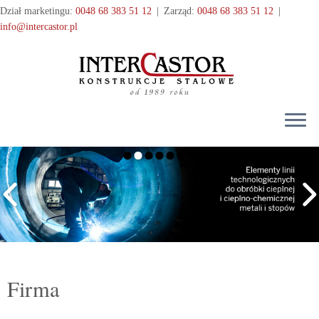
Przejdź
Dział marketingu:
0048 68 383 51 12
|
Zarząd:
0048 68 383 51 12
|
do
info@intercastor.pl
treści
Firma