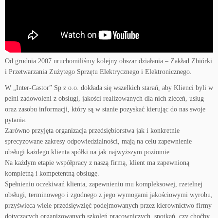
Od grudnia 2007 uruchomiliśmy kolejny obszar działania – Zakład Zbiórki
i Przetwarzania Zużytego Sprzętu Elektrycznego i Elektronicznego.
W „Inter-Castor” Sp z o.o. dokłada się wszelkich starań, aby Klienci byli w
pełni zadowoleni z obsługi, jakości realizowanych dla nich zleceń, usług
oraz zasobu informacji, który są w stanie pozyskać kierując do nas swoje
pytania.
Zarówno przyjęta organizacja przedsiębiorstwa jak i konkretnie
sprecyzowane zakresy odpowiedzialności, mają na celu zapewnienie
obsługi każdego klienta spółki na jak najwyższym poziomie.
Na każdym etapie współpracy z naszą firmą, klient ma zapewnioną
kompletną i kompetentną obsługę.
Spełnieniu oczekiwań klienta, zapewnieniu mu kompleksowej, rzetelnej
obsługi, terminowego i zgodnego z jego wymogami jakościowymi wyrobu,
przyświeca wiele przedsięwzięć podejmowanych przez kierownictwo firmy
dotyczących organizowanych szkoleń pracowniczych, spotkań, czy choćby