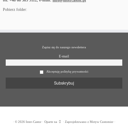
tel. +48 68 383 5112, e-mail:
info@intercastor.pl
Pobierz folder:
Zapisz się do naszego newslettera
E-mail
Akceptuję politykę prywatności
·
© 2026
Inter-Castor
·
Oparte na
·
Zaprojektowano z
Motyw Customizr
·