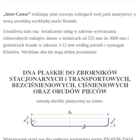
„Inter-Castor”
realizując plan rozwoju wzbogacił swój park maszynowy o
nową szwedzką wyoblarkę marki Roundo.
Umożliwia nam ona świadczenie usług w zakresie wytwarzania
różnorodnych rodzajów dennic o średnicach od 535 mm do 3000 mm i
grubościach ścianki w zakresie 3-12 mm według potrzeb i wymagań
Klientów. Wyoblane dna nie mają efektu pocienienia.
DNA PŁASKIE DO ZBIORNIKÓW
STACJONARNYCH i TRANSPORTOWYCH,
BEZCIŚNIENIOWYCH, CIŚNIENIOWYCH
ORAZ OBUDÓW PIECÓW
metodą obróbki plastycznej na zimno.
Wykonywane przez nas dna spełniają wymagania normy PN-69/M-35414.