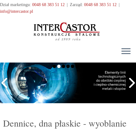
Przejdź
Dział marketingu:
0048 68 383 51 12
|
Zarząd:
0048 68 383 51 12
|
do
info@intercastor.pl
treści
Dennice, dna płaskie - wyoblanie