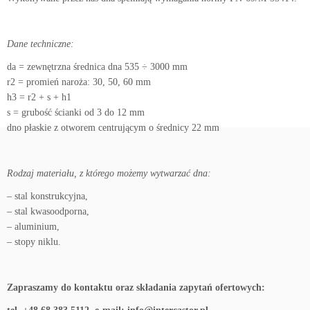
Dane techniczne:
da = zewnętrzna średnica dna 535 ÷ 3000 mm
r2 = promień naroża: 30, 50, 60 mm
h3 = r2 + s + h1
s = grubość ścianki od 3 do 12 mm
dno płaskie z otworem centrującym o średnicy 22 mm
Rodzaj materiału, z którego możemy wytwarzać dna:
– stal konstrukcyjna,
– stal kwasoodporna,
– aluminium,
– stopy niklu.
Zapraszamy do kontaktu oraz składania zapytań ofertowych: