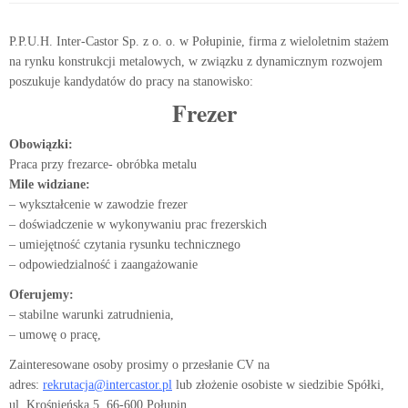
P.P.U.H. Inter-Castor Sp. z o. o. w Połupinie, firma z wieloletnim stażem
na rynku konstrukcji metalowych, w związku z dynamicznym rozwojem
poszukuje kandydatów do pracy na stanowisko:
Frezer
Obowiązki:
Praca przy frezarce- obróbka metalu
Mile widziane:
– wykształcenie w zawodzie frezer
– doświadczenie w wykonywaniu prac frezerskich
– umiejętność czytania rysunku technicznego
– odpowiedzialność i zaangażowanie
Oferujemy:
– stabilne warunki zatrudnienia,
– umowę o pracę,
Zainteresowane osoby prosimy o przesłanie CV na
adres:
rekrutacja@intercastor.pl
lub złożenie osobiste w siedzibie Spółki,
ul. Krośnieńska 5, 66-600 Połupin.